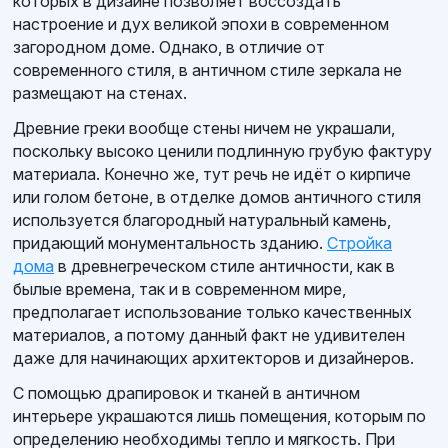
которых в дизайне позволяет воссоздать
настроение и дух великой эпохи в современном
загородном доме. Однако, в отличие от
современного стиля, в античном стиле зеркала не
размещают на стенах.
Древние греки вообще стены ничем не украшали,
поскольку высоко ценили подлинную грубую фактуру
материала. Конечно же, тут речь не идёт о кирпиче
или голом бетоне, в отделке домов античного стиля
используется благородный натуральный камень,
придающий монументальность зданию.
Стройка
дома
в древнегреческом стиле античности, как в
былые времена, так и в современном мире,
предполагает использование только качественных
материалов, а потому данный факт не удивителен
даже для начинающих архитекторов и дизайнеров.
С помощью драпировок и тканей в античном
интерьере украшаются лишь помещения, которым по
определению необходимы тепло и мягкость. При