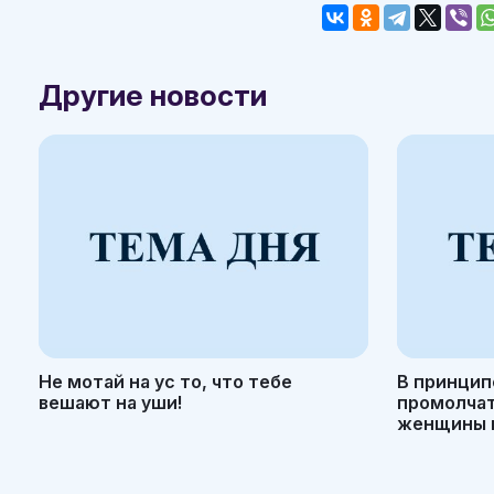
Другие новости
Не мотай на ус то, что тебе
В принцип
вешают на уши!
промолчать
женщины н