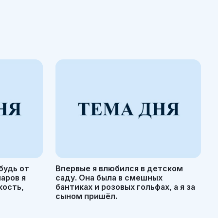
будь от
Впервые я влюбился в детском
маров я
саду. Она была в смешных
кость,
бантиках и розовых гольфах, а я за
сыном пришёл.