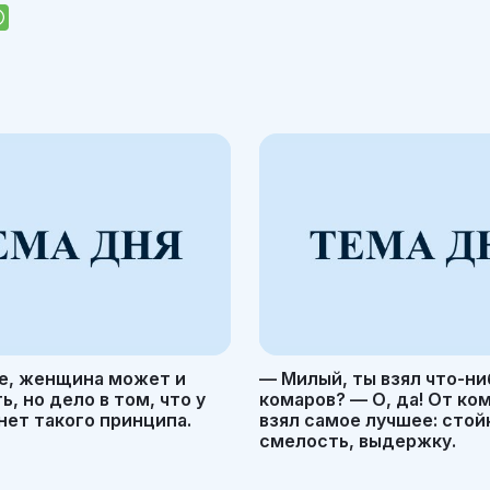
е, женщина может и
— Милый, ты взял что-ни
, но дело в том, что у
комаров? — О, да! От ко
ет такого принципа.
взял самое лучшее: стой
смелость, выдержку.