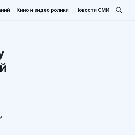
аний
Кино и видео ролики
Новости СМИ
у
ей
!