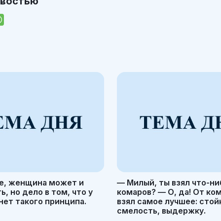
овостью
е, женщина может и
— Милый, ты взял что-ни
, но дело в том, что у
комаров? — О, да! От ко
ет такого принципа.
взял самое лучшее: стой
смелость, выдержку.