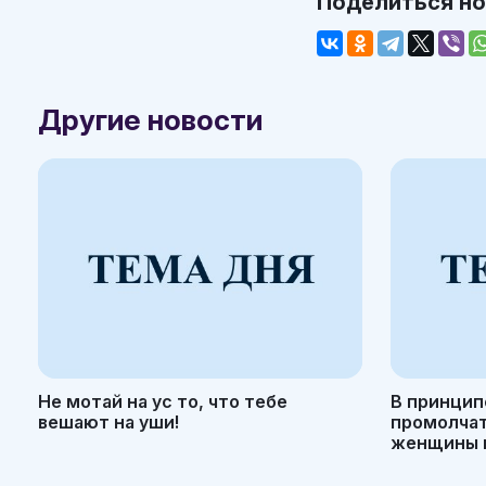
Поделиться н
Другие новости
Не мотай на ус то, что тебе
В принцип
вешают на уши!
промолчать
женщины н