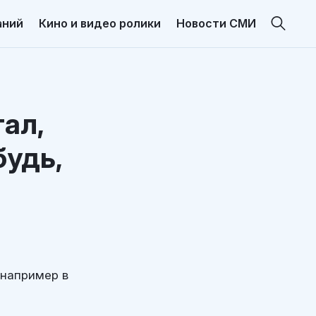
аний
Кино и видео ролики
Новости СМИ
ал,
будь,
 например в