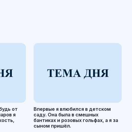
будь от
Впервые я влюбился в детском
маров я
саду. Она была в смешных
кость,
бантиках и розовых гольфах, а я за
сыном пришёл.