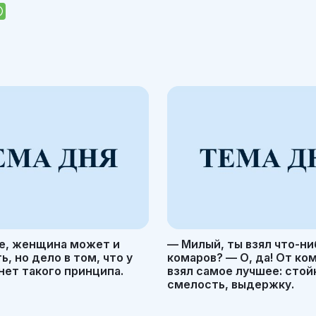
е, женщина может и
— Милый, ты взял что-ни
, но дело в том, что у
комаров? — О, да! От ко
ет такого принципа.
взял самое лучшее: стой
смелость, выдержку.