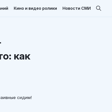
аний
Кино и видео ролики
Новости СМИ
т
то: как
 наивные сидим!