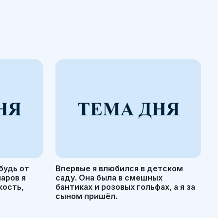
будь от
Впервые я влюбился в детском
маров я
саду. Она была в смешных
кость,
бантиках и розовых гольфах, а я за
сыном пришёл.