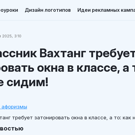
еоуроки
Дизайн логотипов
Идеи рекламных камп
 2025, 3:10
ссник Вахтанг требуе
овать окна в классе, а 
е сидим!
и афоризмы
анг требует затонировать окна в классе, а то: как
овостью