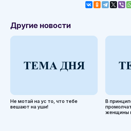
Другие новости
Не мотай на ус то, что тебе
В принцип
вешают на уши!
промолчать
женщины н