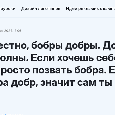
еоуроки
Дизайн логотипов
Идеи рекламных камп
я 2024, 8:06
естно, бобры добры. Д
олны. Если хочешь себ
росто позвать бобра. 
ра добр, значит сам ты