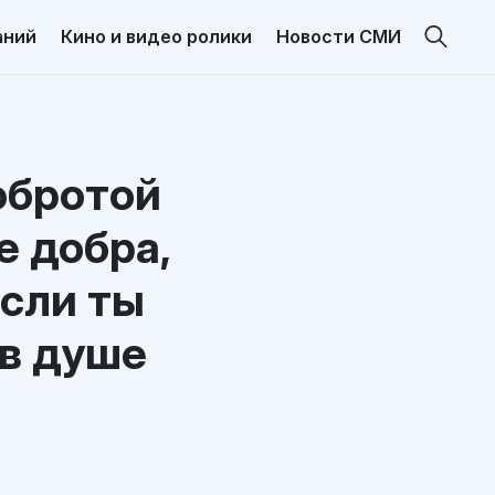
аний
Кино и видео ролики
Новости СМИ
обротой
е добра,
Если ты
 в душе