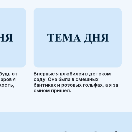
будь от
Впервые я влюбился в детском
маров я
саду. Она была в смешных
кость,
бантиках и розовых гольфах, а я за
сыном пришёл.