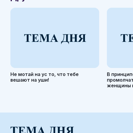
Не мотай на ус то, что тебе
В принцип
вешают на уши!
промолчать
женщины н