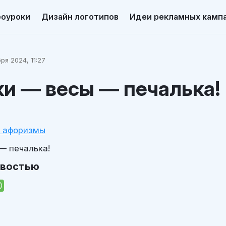
еоуроки
Дизайн логотипов
Идеи рекламных камп
ря 2024, 11:27
и — весы — печалька!
и афоризмы
— печалька!
овостью