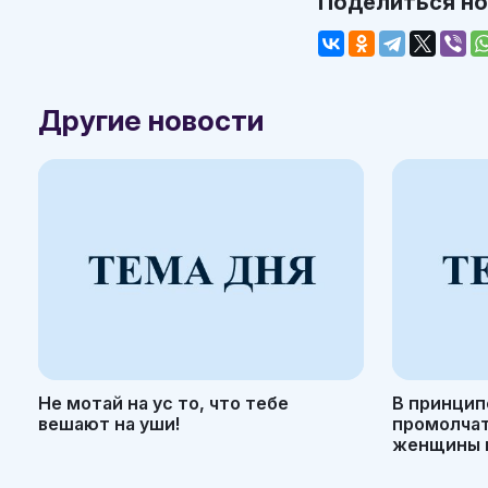
Поделиться н
Другие новости
Не мотай на ус то, что тебе
В принцип
вешают на уши!
промолчать
женщины н