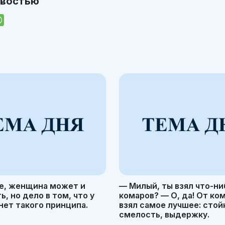
овостью
е, женщина может и
— Милый, ты взял что-ни
, но дело в том, что у
комаров? — О, да! От ко
ет такого принципа.
взял самое лучшее: стой
смелость, выдержку.