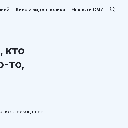
аний
Кино и видео ролики
Новости СМИ
, кто
о-то,
о, кого никогда не