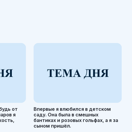
будь от
Впервые я влюбился в детском
маров я
саду. Она была в смешных
кость,
бантиках и розовых гольфах, а я за
сыном пришёл.