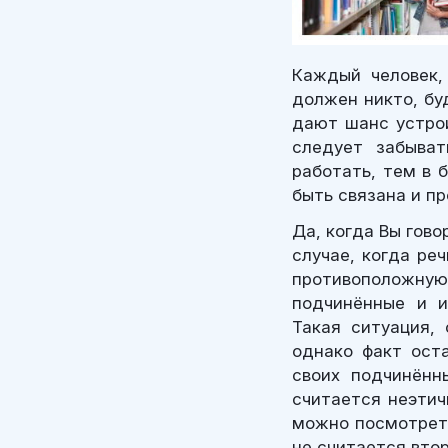
Каждый человек,
должен никто, бу
дают шанс устрои
следует забыва
работать, тем в 
быть связана и п
Да, когда Вы гово
случае, когда ре
противоположную 
подчинённые и и
Такая ситуация, 
однако факт оста
своих подчинённ
считается неэтич
можно посмотреть
не считается вто