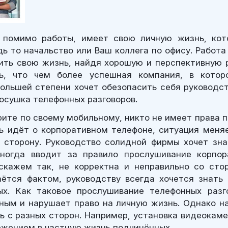
 помимо работы, имеет свою личную жизнь, кот
дь то начальство или Ваш коллега по офису. Работа
ть свою жизнь, найдя хорошую и перспективную 
ть, что чем более успешная компания, в котор
большей степени хочет обезопасить себя руководс
росушка телефонных разговоров.
рите по своему мобильному, никто не имеет права 
чь идёт о корпоративном телефоне, ситуация меня
сторону. Руководство солидной фирмы хочет зна
ногда вводит за правило прослушивание корпор
скажем так, не корректна и неправильно со сто
ётся фактом, руководству всегда хочется знать
ых. Как таковое прослушивание телефонных разг
ным и нарушает право на личную жизнь. Однако 
 с разных сторон. Например, установка видеокаме
ржением в частную жизнь подчинённых.