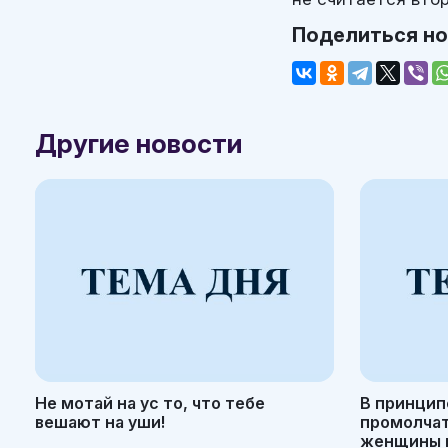
Поделиться н
Другие новости
Не мотай на ус то, что тебе
В принцип
вешают на уши!
промолчать
женщины н