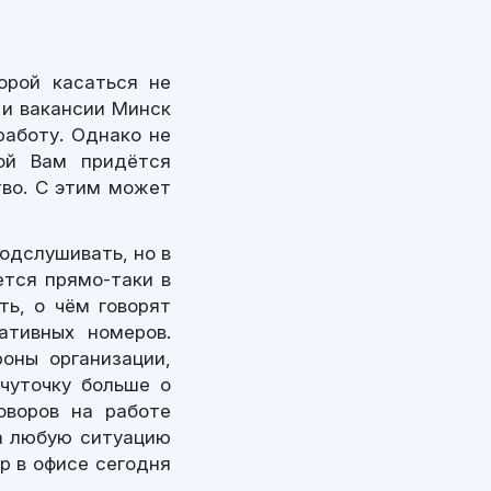
орой касаться не
 и вакансии Минск
работу. Однако не
ой Вам придётся
тво. С этим может
подслушивать, но в
ется прямо-таки в
ть, о чём говорят
ативных номеров.
роны организации,
 чуточку больше о
оворов на работе
на любую ситуацию
р в офисе сегодня