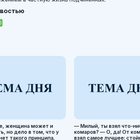
овостью
е, женщина может и
— Милый, ты взял что-ни
, но дело в том, что у
комаров? — О, да! От ко
ет такого принципа.
взял самое лучшее: стой