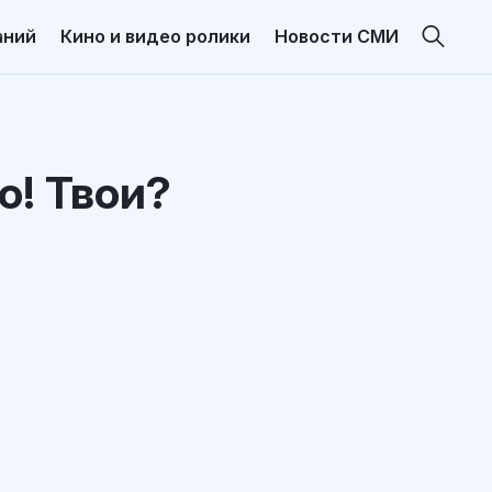
аний
Кино и видео ролики
Новости СМИ
о! Твои?