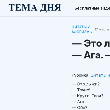
Бесплатные вид
ЦИТАТЫ И
17 марта 
АФОРИЗМЫ
— Это л
— Ага. 
Рубрика:
Цитаты 
— Это лыжи?
— Точно!
— Круто! Твои?
— Ага.
— Обе?