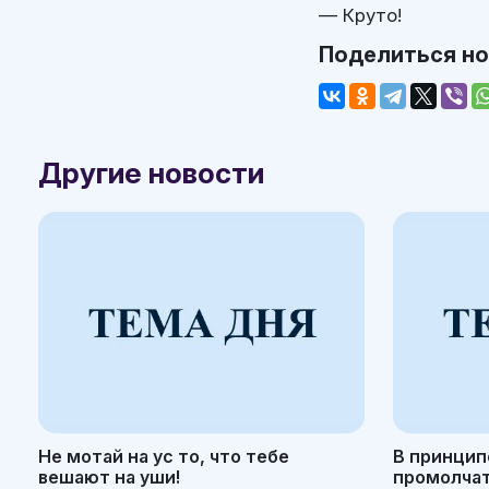
— Круто!
Поделиться н
Другие новости
Не мотай на ус то, что тебе
В принцип
вешают на уши!
промолчать