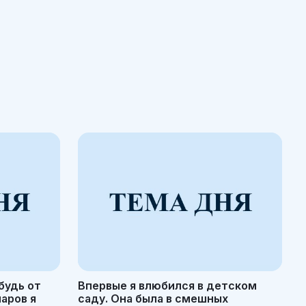
будь от
Впервые я влюбился в детском
маров я
саду. Она была в смешных