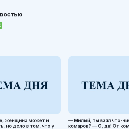
овостью
е, женщина может и
— Милый, ты взял что-ни
, но дело в том, что у
комаров? — О, да! От ко