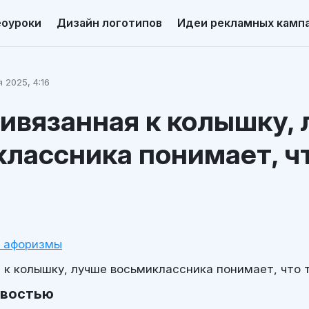
еоуроки
Дизайн логотипов
Идеи рекламных камп
 2025, 4:16
ривязанная к колышку,
лассника понимает, ч
и афоризмы
я к колышку, лучше восьмиклассника понимает, что 
овостью