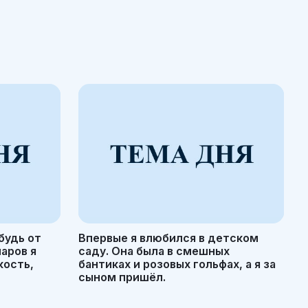
будь от
Впервые я влюбился в детском
маров я
саду. Она была в смешных
кость,
бантиках и розовых гольфах, а я за
сыном пришёл.