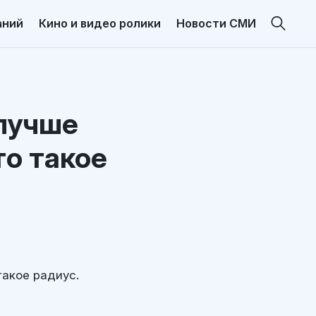
аний
Кино и видео ролики
Новости СМИ
 лучше
то такое
такое радиус.