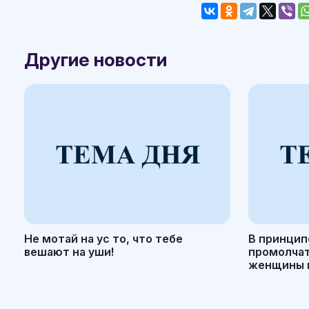
Другие новости
Не мотай на ус то, что тебе
В принцип
вешают на уши!
промолчать
женщины н