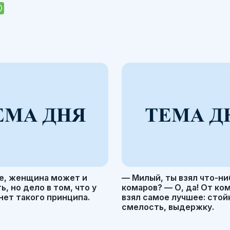
е, женщина может и
— Милый, ты взял что-ни
, но дело в том, что у
комаров? — О, да! От ко
ет такого принципа.
взял самое лучшее: стой
смелость, выдержку.