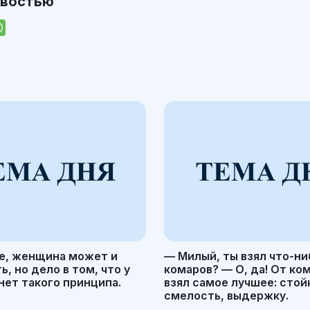
овостью
е, женщина может и
— Милый, ты взял что-ни
, но дело в том, что у
комаров? — О, да! От ко
ет такого принципа.
взял самое лучшее: стой
смелость, выдержку.