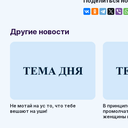
Поделиться н
Другие новости
Не мотай на ус то, что тебе
В принцип
вешают на уши!
промолчать
женщины н