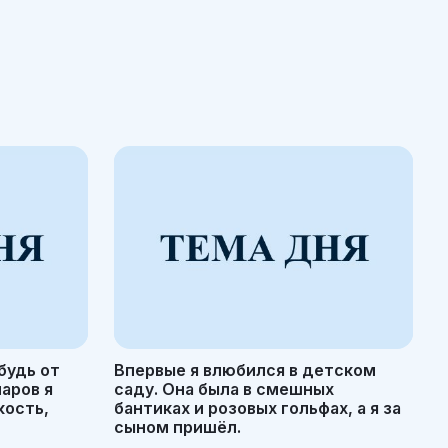
будь от
Впервые я влюбился в детском
маров я
саду. Она была в смешных
кость,
бантиках и розовых гольфах, а я за
сыном пришёл.