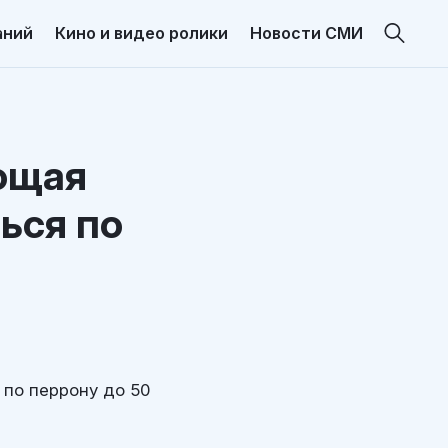
аний
Кино и видео ролики
Новости СМИ
ющая
ься по
по перрону до 50