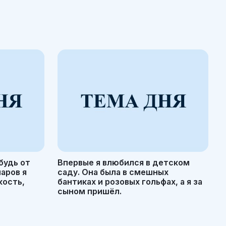
будь от
Впервые я влюбился в детском
маров я
саду. Она была в смешных
кость,
бантиках и розовых гольфах, а я за
сыном пришёл.