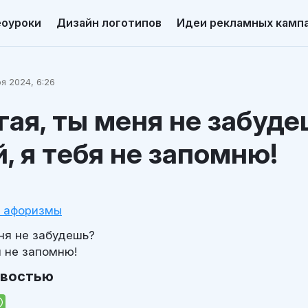
еоуроки
Дизайн логотипов
Идеи рекламных камп
я 2024, 6:26
ая, ты меня не забуд
, я тебя не запомню!
и афоризмы
ня не забудешь?
я не запомню!
овостью