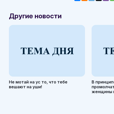
Другие новости
Не мотай на ус то, что тебе
В принцип
вешают на уши!
промолчать
женщины н