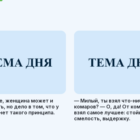
е, женщина может и
— Милый, ты взял что-ни
, но дело в том, что у
комаров? — О, да! От ко
ет такого принципа.
взял самое лучшее: стой
смелость, выдержку.