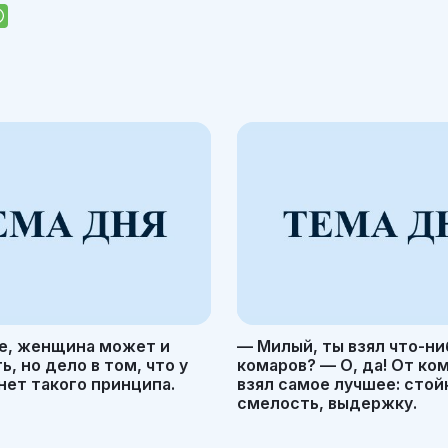
е, женщина может и
— Милый, ты взял что-ни
, но дело в том, что у
комаров? — О, да! От ко
ет такого принципа.
взял самое лучшее: стой
смелость, выдержку.