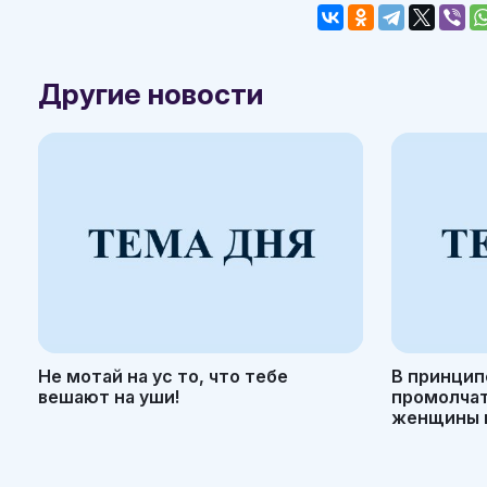
Другие новости
Не мотай на ус то, что тебе
В принцип
вешают на уши!
промолчать
женщины н