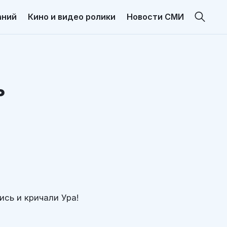
аний
Кино и видео ролики
Новости СМИ
ь
сь и кричали Ура!