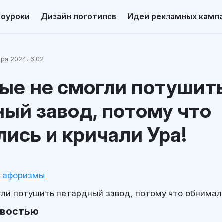
еоуроки
Дизайн логотипов
Идеи рекламных камп
ря 2024, 6:02
ые не смогли потушит
ый завод, потому что
ись и кричали Ура!
и афоризмы
ли потушить петардный завод, потому что обнимали
овостью