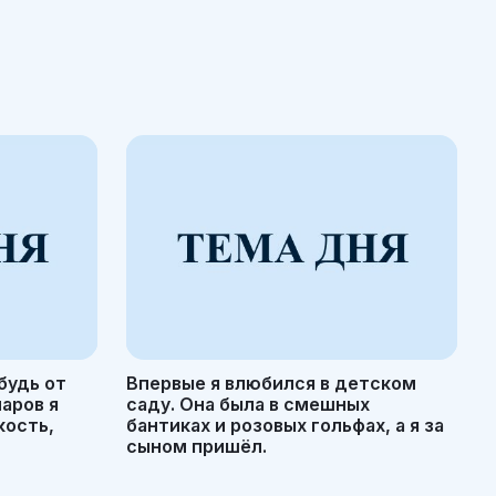
будь от
Впервые я влюбился в детском
маров я
саду. Она была в смешных
кость,
бантиках и розовых гольфах, а я за
сыном пришёл.