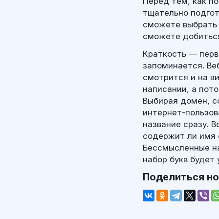
Перед тем, как п
тщательно подгот
сможете выбрать 
сможете добиться
Краткость — перв
запоминается. Ве
смотрится и на в
написании, а пот
Выбирая домен, с
интернет-пользов
название сразу. В
содержит ли имя 
Бессмысленные на
набор букв будет 
Поделиться н