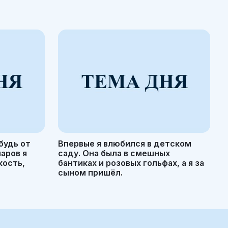
будь от
Впервые я влюбился в детском
маров я
саду. Она была в смешных
кость,
бантиках и розовых гольфах, а я за
сыном пришёл.