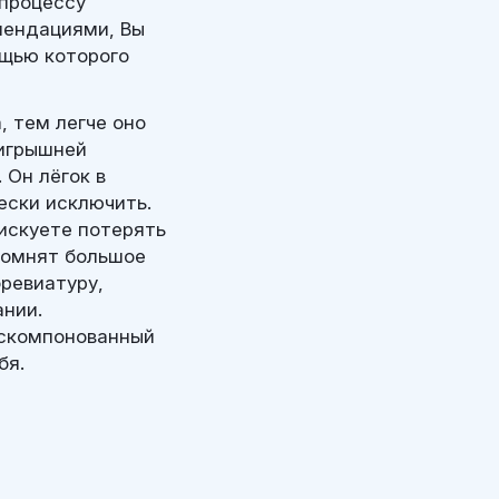
 процессу
мендациями, Вы
ощью которого
, тем легче оно
ыигрышней
 Он лёгок в
ески исключить.
искуете потерять
апомнят большое
бревиатуру,
нии.
 скомпонованный
бя.