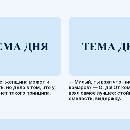
е, женщина может и
— Милый, ты взял что-ни
, но дело в том, что у
комаров? — О, да! От ко
ет такого принципа.
взял самое лучшее: стой
смелость, выдержку.