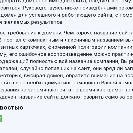
одобрать доменное имя для сайта, следует к этому
овиться. Руководствуясь ниже приведёнными реко
домен для успешного и работающего сайта, с пом
 желаемых результатов.
ое требование к домену. Чем короче название сайта
б-портал с компактным и лаконичным названием в
изитных карточках, фирменной полиграфии компании.
ому, его ошибочное воспроизведение можно практич
одержащий полностью всё название компании, Вы р
ателей, случайно попавших на сайт, они вряд ли з
о-вторых, выбирая домен, обратите внимание на аб
сайта всю необходимую информацию о Вашей компа
звания не запоминаются, в то время как грамотно
удачен, название сайта должно говорить само за се
овостью