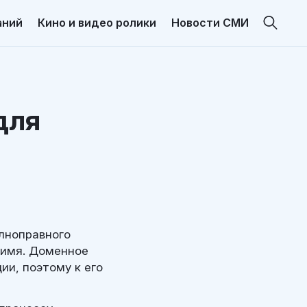
аний
Кино и видео ролики
Новости СМИ
для
олноправного
 имя. Доменное
ии, поэтому к его