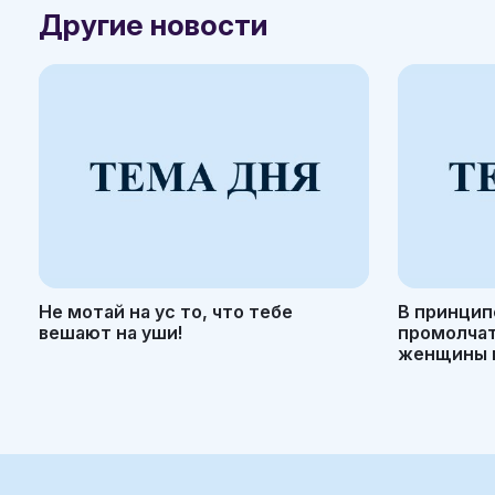
Другие новости
Не мотай на ус то, что тебе
В принцип
вешают на уши!
промолчать
женщины н