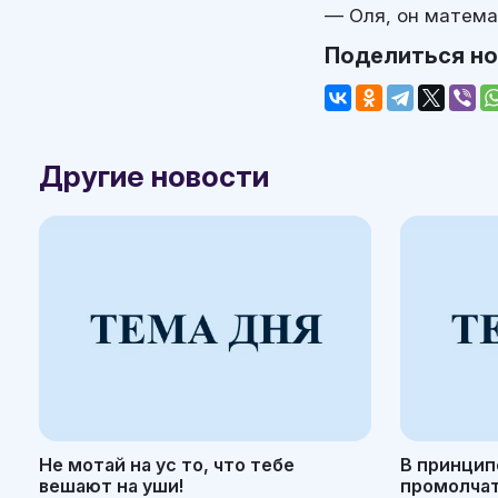
— Оля, он матема
Поделиться н
Другие новости
Не мотай на ус то, что тебе
В принцип
вешают на уши!
промолчать