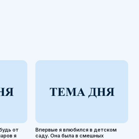
будь от
Впервые я влюбился в детском
маров я
саду. Она была в смешных