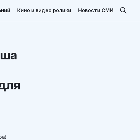
аний
Кино и видео ролики
Новости СМИ
аша
 для
ра!