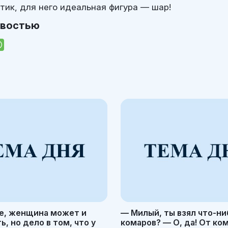
тик, для него идеальная фигура — шар!
овостью
е, женщина может и
— Милый, ты взял что-ни
, но дело в том, что у
комаров? — О, да! От ко