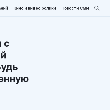
аний
Кино и видео ролики
Новости СМИ
 с
ей
Будь
венную