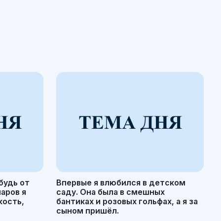
будь от
Впервые я влюбился в детском
маров я
саду. Она была в смешных
кость,
бантиках и розовых гольфах, а я за
сыном пришёл.