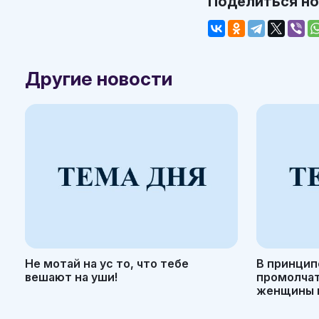
Поделиться н
Другие новости
Не мотай на ус то, что тебе
В принцип
вешают на уши!
промолчать
женщины н