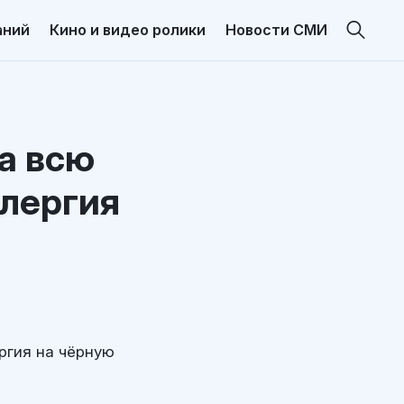
аний
Кино и видео ролики
Новости СМИ
за всю
ллергия
ергия на чёрную