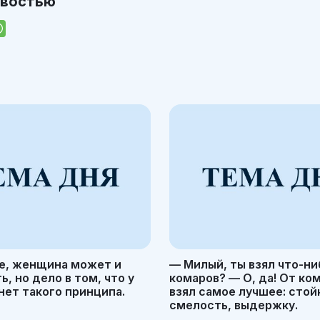
овостью
е, женщина может и
— Милый, ты взял что-ни
, но дело в том, что у
комаров? — О, да! От ко
ет такого принципа.
взял самое лучшее: стой
смелость, выдержку.