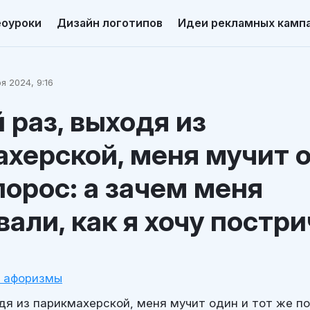
еоуроки
Дизайн логотипов
Идеи рекламных камп
я 2024, 9:16
раз, выходя из
херской, меня мучит 
порос: а зачем меня
али, как я хочу постр
и афоризмы
дя из парикмахерской, меня мучит один и тот же по