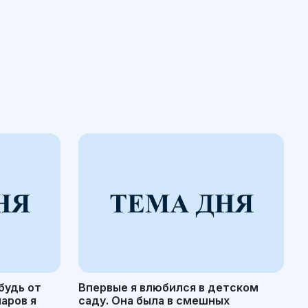
будь от
Впервые я влюбился в детском
маров я
саду. Она была в смешных