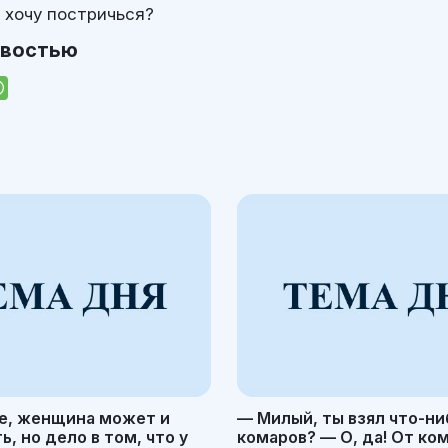
 хочу постричься?
овостью
е, женщина может и
— Милый, ты взял что-ни
, но дело в том, что у
комаров? — О, да! От ко