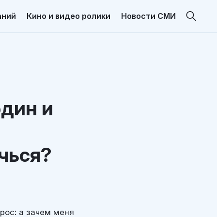
аний
Кино и видео ролики
Новости СМИ
один и
ичься?
рос: а зачем меня