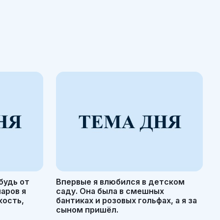
будь от
Впервые я влюбился в детском
маров я
саду. Она была в смешных
кость,
бантиках и розовых гольфах, а я за
сыном пришёл.