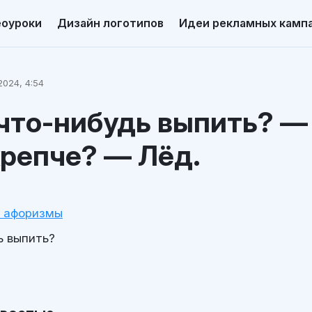
еоуроки
Дизайн логотипов
Идеи рекламных камп
024, 4:54
что-нибудь выпить? —
репче? — Лёд.
и афоризмы
ь выпить?