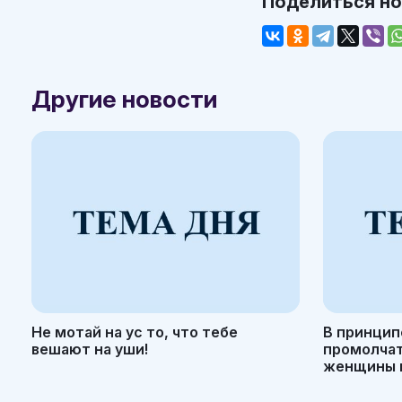
Поделиться н
Другие новости
Не мотай на ус то, что тебе
В принцип
вешают на уши!
промолчать
женщины н