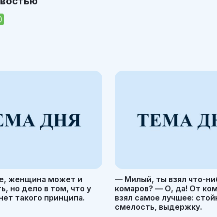
овостью
е, женщина может и
— Милый, ты взял что-ни
, но дело в том, что у
комаров? — О, да! От ко
ет такого принципа.
взял самое лучшее: стой
смелость, выдержку.