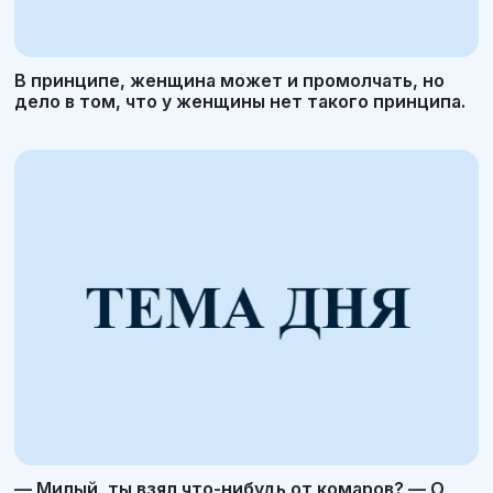
В принципе, женщина может и промолчать, но
дело в том, что у женщины нет такого принципа.
— Милый, ты взял что-нибудь от комаров? — О,