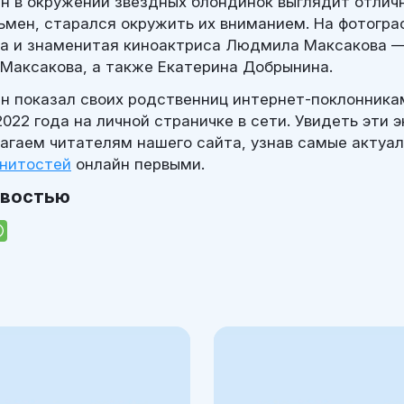
 в окружении звёздных блондинок выглядит отлично
мен, старался окружить их вниманием. На фотогра
а и знаменитая киноактриса Людмила Максакова —
Максакова, а также Екатерина Добрынина.
 показал своих родственниц интернет-поклонника
022 года на личной страничке в сети. Увидеть эти 
агаем читателям нашего сайта, узнав самые актуа
енитостей
онлайн первыми.
овостью