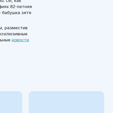
. Он, как
фиях 82-летняя
 бабушка зятя
м, разместив
эксклюзивные
льные
новости