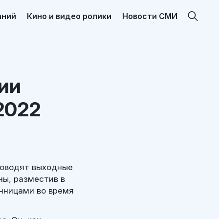
аний
Кино и видео ролики
Новости СМИ
ии
2022
роводят выходные
ы, разместив в
нницами во время