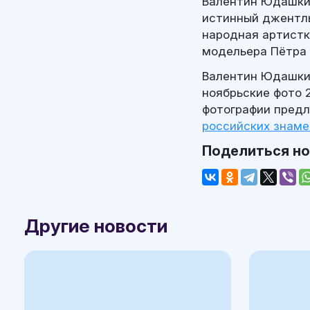
Валентин Юдашкин
истинный джентль
народная артистк
модельера Пётра 
Валентин Юдашкин
ноябрьские фото 2
фотографии предл
российских знам
Поделиться н
Другие новости