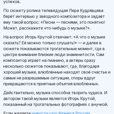
успехов.
По сюжету ролика телеведущая Лера Кудрявцева
берёт интервью у звёздного композитора и задаёт
ему такой вопрос: «Песни — песнями, это понятно!
Может, расскажите что-нибудь о музыке?».
На вопрос Игорь Крутой отвечает: «А что о музыке
сказать? Её можно только слушать!» — и далее в
сюжете показываются трогательные момент, где в
центре внимания близкие люди знаменитости. Сам
композитор играет на пианино, а актёры сразу
несколько сюжетов показывают, где, благодаря
хорошей музыке, влюблённые находят своё счастье и
самые не разрешаемые ситуации, споры вдруг
превращаются в приятные объятия влюблённых.
Действительно, музыка способна творить чудеса. И
автором такой музыки является Игорь Крутой,
показанный на трогательных фотографиях с внучкой.
Если желаете
новости шоу бизнеса России