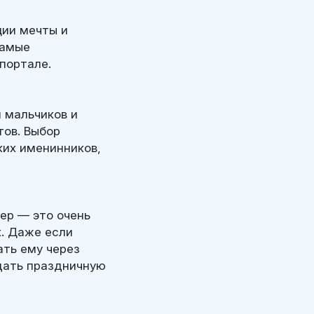
ции мечты и
самые
портале.
 мальчиков и
тов. Выбор
ких именинников,
ер — это очень
к. Даже если
ать ему через
дать праздничную