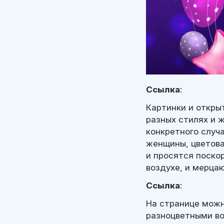
Ссылка
:
Картинки и откры
разных стилях и 
конкретного случ
женщины, цветова
и просятся поско
воздухе, и мерца
Ссылка
:
На странице можн
разноцветными в