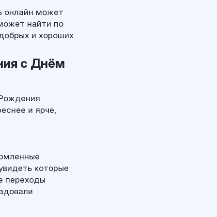
ь онлайн может
может найти по
 добрых и хороших
ния с Днём
 Рождения
еснее и ярче,
ормленные
 увидеть которые
е переходы
адовали