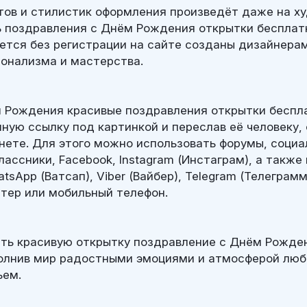
тов и стилистик оформления произведёт даже на х
ь поздравления с Днём Рождения открытки бесплат
ется без регистрации на сайте созданы дизайнера
онализма и мастерства.
 Рождения красивые поздравления открытки беспл
нную ссылку под картинкой и переслав её человеку
рнете. Для этого можно использовать форумы, соци
ассники, Facebook, Instagram (Инстаграм), а также
App (Ватсап), Viber (Вайбер), Telegram (Телеграмм)
тер или мобильный телефон.
ть красивую открытку поздравление с Днём Рожде
олнив мир радостными эмоциями и атмосферой любв
ьем.