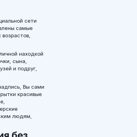
циальной сети
авлены самые
 возрастов,
тличной находкой
чки, сына,
узей и подруг,
надпись, Вы сами
крытки красивые
е,
нерские
ским людям,
ия без