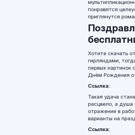
мультипликацион
понравятся целеу
приглянутся рома
Поздравл
бесплатн
Хотите скачать о
гирляндами, тогд
первых картинок 
Днём Рождения о
Ссылка
:
Такая удача стан
расцвело, а душа 
отражение в рабо
варианты на праз
Ссылка
: