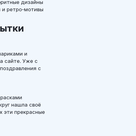
оритные дизайны
 и ретро-мотивы
рытки
шариками и
а сайте. Уже с
 поздравления с
красками
круг нашла своё
х эти прекрасные