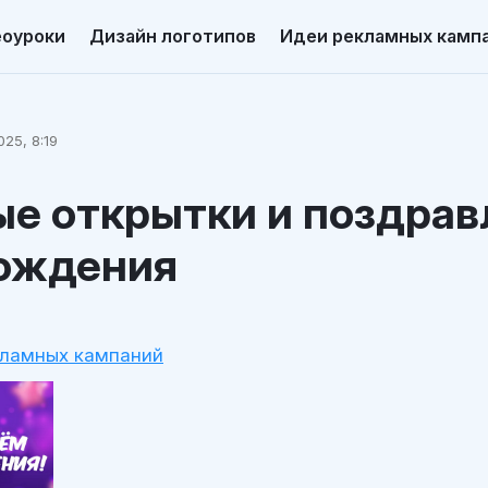
еоуроки
Дизайн логотипов
Идеи рекламных камп
025, 8:19
е открытки и поздрав
ождения
кламных кампаний