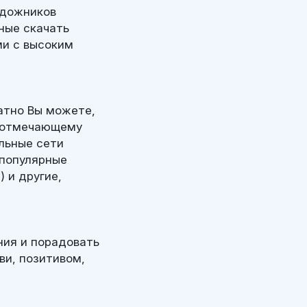
удожников
ные скачать
ми с высоким
атно Вы можете,
, отмечающему
альные сети
 популярные
 и другие,
ния и порадовать
и, позитивом,