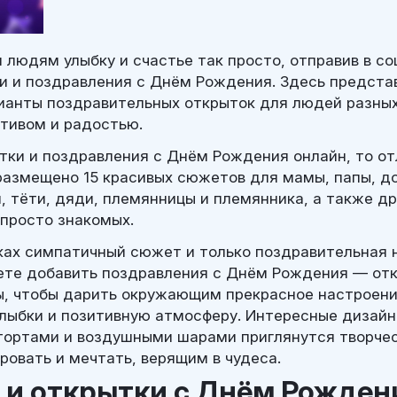
 людям улыбку и счастье так просто, отправив в со
и и поздравления с Днём Рождения. Здесь предст
ианты поздравительных открыток для людей разных
тивом и радостью.
тки и поздравления с Днём Рождения онлайн, то о
 размещено 15 красивых сюжетов для мамы, папы, до
, тёти, дяди, племянницы и племянника, а также др
 просто знакомых.
нках симпатичный сюжет и только поздравительная 
те добавить поздравления с Днём Рождения — от
ы, чтобы дарить окружающим прекрасное настроени
лыбки и позитивную атмосферу. Интересные дизай
тортами и воздушными шарами приглянутся творче
овать и мечтать, верящим в чудеса.
 и открытки с Днём Рожден