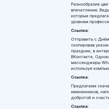
Разнообразие цве
впечатление. Вед
которые предлага
уровнем професси
Ссылка
:
Отправить с Днём
скопировав указа
праздник, в инте
ВКонтакте, Однокл
мессенджеры Whats
используя компью
Ссылка
:
Предлагаем скача
именинников, нап
добротой и счаст
Ссылка
: