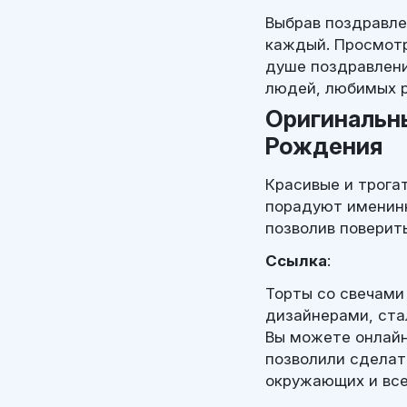
Выбрав поздравле
каждый. Просмотр
душе поздравлени
людей, любимых р
Оригинальн
Рождения
Красивые и трога
порадуют именинн
позволив поверить
Ссылка
:
Торты со свечами
дизайнерами, ста
Вы можете онлайн
позволили сделат
окружающих и все