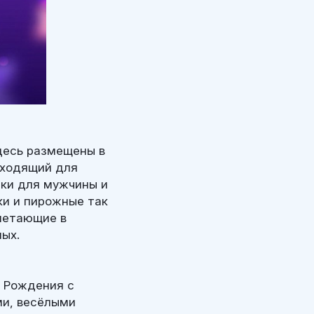
десь размещены в
дходящий для
тки для мужчины и
ки и пирожные так
 летающие в
ых.
ь Рождения с
и, весёлыми