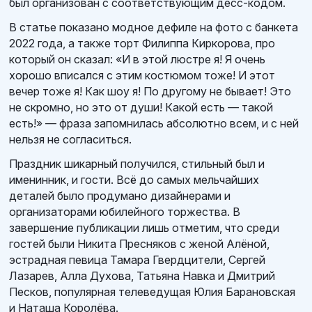
был организован с соответствующим десс-кодом.
В статье показано модное дефиле на фото с банкета
2022 года, а также торт Филиппа Киркорова, про
который он сказал: «И в этой люстре я! Я очень
хорошо вписался с этим костюмом тоже! И этот
вечер тоже я! Как шоу я! По другому не бывает! Это
не скромно, но это от души! Какой есть — такой
есть!» — фраза запомнилась абсолютно всем, и с ней
нельзя не согласиться.
Праздник шикарный получился, стильный был и
именинник, и гости. Всё до самых мельчайших
деталей было продумано дизайнерами и
организаторами юбилейного торжества. В
завершение публикации лишь отметим, что среди
гостей были Никита Пресняков с женой Алёной,
эстрадная певица Тамара Гвердцители, Сергей
Лазарев, Алла Духова, Татьяна Навка и Дмитрий
Песков, популярная телеведущая Юлия Барановская
и Наташа Королёва.