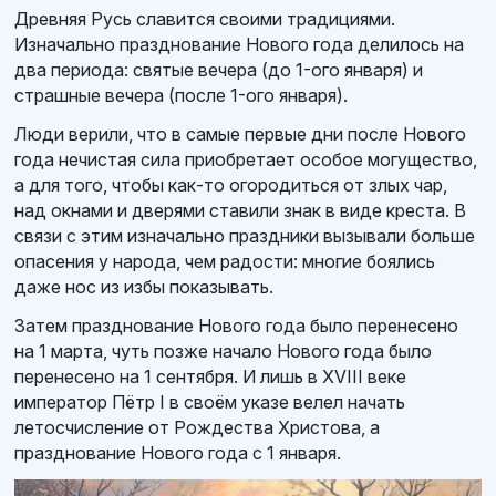
Древняя Русь славится своими традициями.
Изначально празднование Нового года делилось на
два периода: святые вечера (до 1-ого января) и
страшные вечера (после 1-ого января).
Люди верили, что в самые первые дни после Нового
года нечистая сила приобретает особое могущество,
а для того, чтобы как-то огородиться от злых чар,
над окнами и дверями ставили знак в виде креста. В
связи с этим изначально праздники вызывали больше
опасения у народа, чем радости: многие боялись
даже нос из избы показывать.
Затем празднование Нового года было перенесено
на 1 марта, чуть позже начало Нового года было
перенесено на 1 сентября. И лишь в XVIII веке
император Пётр I в своём указе велел начать
летосчисление от Рождества Христова, а
празднование Нового года с 1 января.