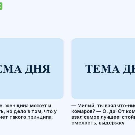
е, женщина может и
— Милый, ты взял что-ни
, но дело в том, что у
комаров? — О, да! От ко
ет такого принципа.
взял самое лучшее: стой
смелость, выдержку.