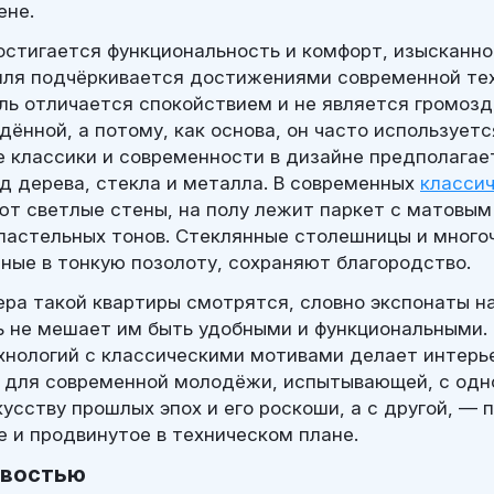
ене.
остигается функциональность и комфорт, изысканно
иля подчёркивается достижениями современной тех
ль отличается спокойствием и не является громозд
дённой, а потому, как основа, он часто использует
е классики и современности в дизайне предполагае
д дерева, стекла и металла. В современных
классич
ют светлые стены, на полу лежит паркет с матовым 
астельных тонов. Стеклянные столешницы и много
нные в тонкую позолоту, сохраняют благородство.
ра такой квартиры смотрятся, словно экспонаты на
ь не мешает им быть удобными и функциональными.
хнологий с классическими мотивами делает интерь
 для современной молодёжи, испытывающей, с одн
кусству прошлых эпох и его роскоши, а с другой, —
е и продвинутое в техническом плане.
овостью