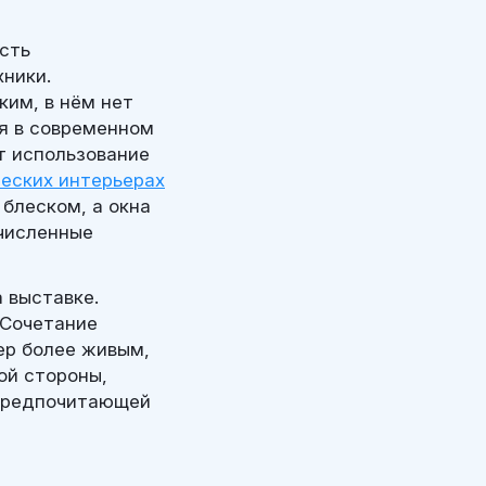
сть
ники.
ким, в нём нет
ся в современном
т использование
еских интерьерах
блеском, а окна
численные
 выставке.
 Сочетание
ер более живым,
ой стороны,
 предпочитающей