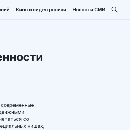
аний
Кино и видео ролики
Новости СМИ
енности
и современные
ыдвижными
четаться со
пециальных нишах,