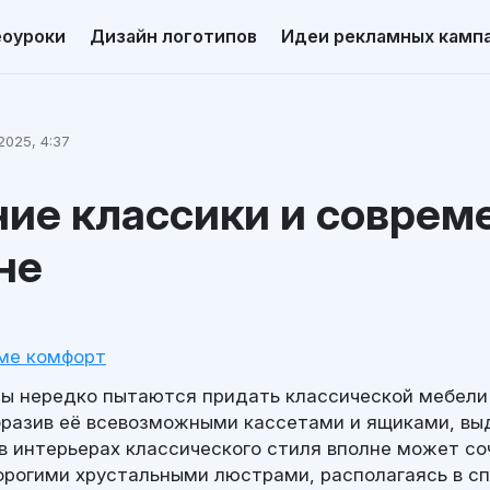
еоуроки
Дизайн логотипов
Идеи рекламных камп
2025, 4:37
ие классики и соврем
не
ме комфорт
ы нередко пытаются придать классической мебел
бразив её всевозможными кассетами и ящиками, в
 в интерьерах классического стиля вполне может со
орогими хрустальными люстрами, располагаясь в с