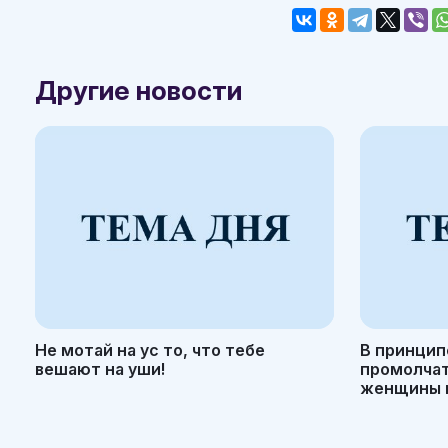
Другие новости
Не мотай на ус то, что тебе
В принцип
вешают на уши!
промолчать
женщины н