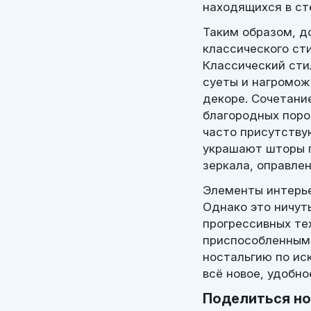
находящихся в ст
Таким образом, д
классического ст
Классический сти
суеты и нагромож
декоре. Сочетани
благородных поро
часто присутству
украшают шторы п
зеркала, оправле
Элементы интерье
Однако это ничут
прогрессивных те
приспособленным
ностальгию по ис
всё новое, удобно
Поделиться н