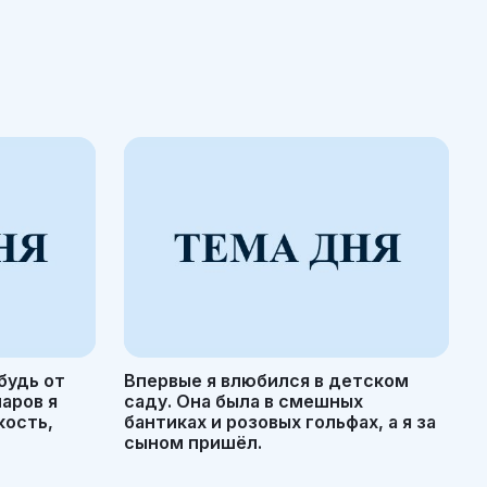
будь от
Впервые я влюбился в детском
маров я
саду. Она была в смешных
кость,
бантиках и розовых гольфах, а я за
сыном пришёл.