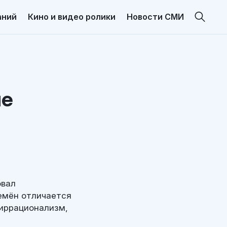
аний
Кино и видео ролики
Новости СМИ
ле
овал
емён отличается
иррационализм,