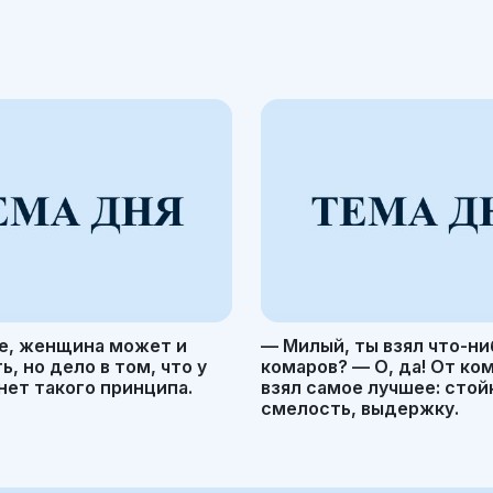
е, женщина может и
— Милый, ты взял что-ни
, но дело в том, что у
комаров? — О, да! От ко
ет такого принципа.
взял самое лучшее: стой
смелость, выдержку.