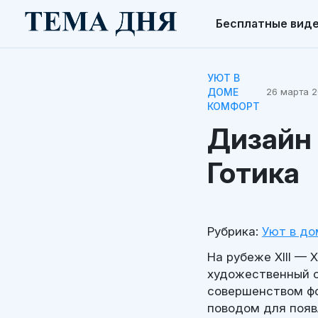
Бесплатные вид
УЮТ В
ДОМЕ
26 марта 2
КОМФОРТ
Дизайн 
Готика
Рубрика:
Уют в до
На рубеже XIII —
художественный с
совершенством ф
поводом для появ