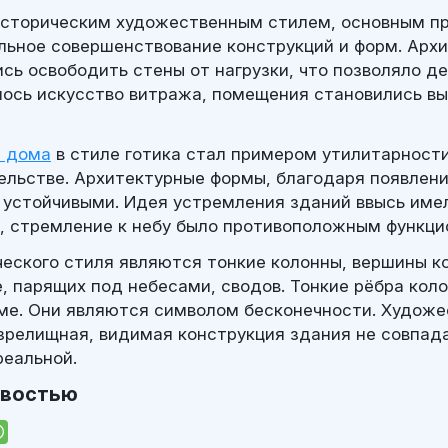
историческим художественным стилем, основным п
льное совершенствование конструкций и форм. Архи
сь освободить стены от нагрузки, что позволяло д
алось искусство витража, помещения становились в
а дома
в стиле готика стал примером утилитарност
ельстве. Архитектурные формы, благодаря появлени
 устойчивыми. Идея устремления зданий ввысь име
, стремление к небу было противоположным функци
еского стиля являются тонкие колонны, вершины к
, парящих под небесами, сводов. Тонкие рёбра кол
ме. Они являются символом бесконечности. Художе
 зрелищная, видимая конструкция здания не совпада
реальной.
овостью