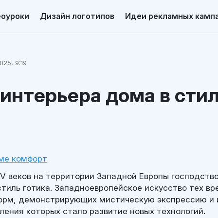
еоуроки
Дизайн логотипов
Идеи рекламных камп
025, 9:19
интерьера дома в сти
ме комфорт
 XV веков на территории Западной Европы господств
тиль готика. Западноевропейское искусство тех вр
орм, демонстрирующих мистическую экспрессию и 
ления которых стало развитие новых технологий.