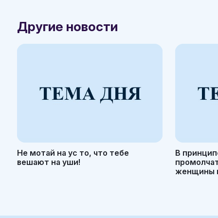
Другие новости
Не мотай на ус то, что тебе
В принцип
вешают на уши!
промолчать
женщины н