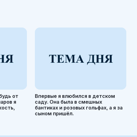
будь от
Впервые я влюбился в детском
маров я
саду. Она была в смешных
кость,
бантиках и розовых гольфах, а я за
сыном пришёл.