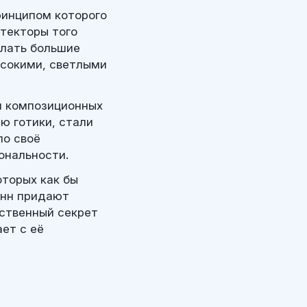
ринципом которого
текторы того
елать большие
ысокими, светлыми
и композиционных
ю готики, стали
ло своё
ональности.
оторых как бы
онн придают
ственный секрет
ет с её