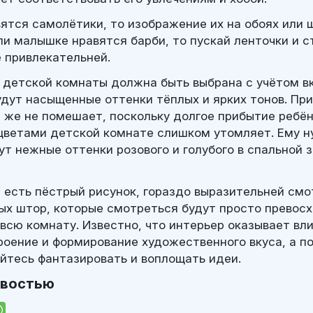
вятся самолётики, то изображение их на обоях или 
сли малышке нравятся барби, то пускай ленточки и 
ё привлекательней.
 детской комнаты должна быть выбрана с учётом вк
удут насыщенные оттенки тёплых и ярких тонов. Пр
 же не помешает, поскольку долгое прибытие ребён
ветами детской комнате слишком утомляет. Ему н
ут нежные оттенки розового и голубого в спальной 
е есть пёстрый рисунок, гораздо выразительней смо
ых штор, которые смотреться будут просто превосх
всю комнату. Известно, что интерьер оказывает вл
роение и формирование художественного вкуса, а п
ойтесь фантазировать и воплощать идеи.
овостью