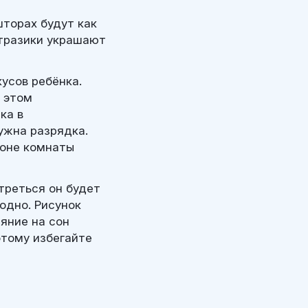
шторах будут как
стразики украшают
усов ребёнка.
и этом
ка в
ужна разрядка.
зоне комнаты
треться он будет
одно. Рисунок
ияние на сон
отому избегайте