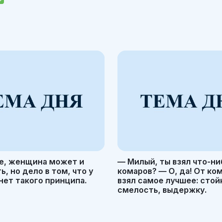
е, женщина может и
— Милый, ты взял что-ни
, но дело в том, что у
комаров? — О, да! От ко
ет такого принципа.
взял самое лучшее: стой
смелость, выдержку.