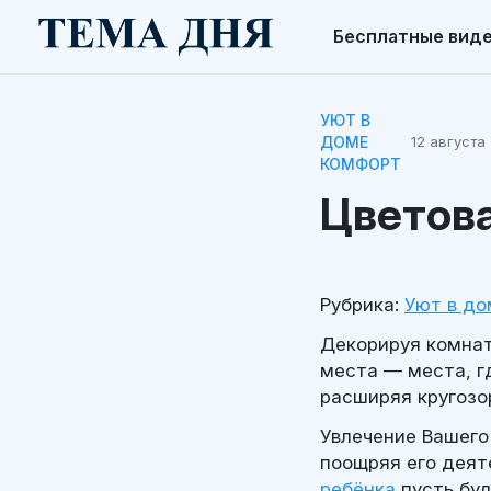
Бесплатные вид
УЮТ В
ДОМЕ
12 августа 
КОМФОРТ
Цветова
Рубрика:
Уют в до
Декорируя комнат
места — места, г
расширяя кругозо
Увлечение Вашего
поощряя его деят
ребёнка
пусть буд