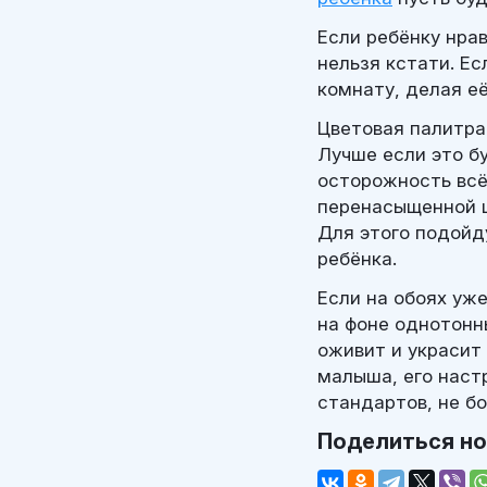
Если ребёнку нра
нельзя кстати. Е
комнату, делая е
Цветовая палитра
Лучше если это б
осторожность всё
перенасыщенной ц
Для этого подойд
ребёнка.
Если на обоях уж
на фоне однотонн
оживит и украсит 
малыша, его наст
стандартов, не б
Поделиться н