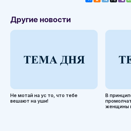
Другие новости
Не мотай на ус то, что тебе
В принцип
вешают на уши!
промолчать
женщины н