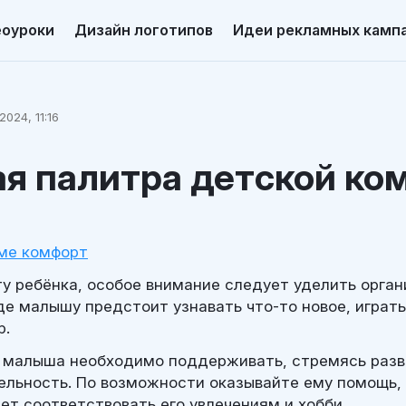
еоуроки
Дизайн логотипов
Идеи рекламных камп
2024, 11:16
я палитра детской ко
ме комфорт
у ребёнка, особое внимание следует уделить орган
де малышу предстоит узнавать что-то новое, играть
р.
 малыша необходимо поддерживать, стремясь разв
ельность. По возможности оказывайте ему помощь,
ет соответствовать его увлечениям и хобби.