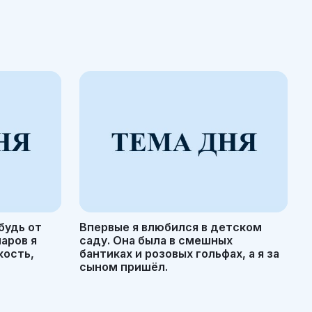
будь от
Впервые я влюбился в детском
маров я
саду. Она была в смешных
кость,
бантиках и розовых гольфах, а я за
сыном пришёл.