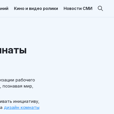
аний
Кино и видео ролики
Новости СМИ
мнаты
изации рабочего
, познавая мир,
ивать инициативу,
 а
дизайн комнаты